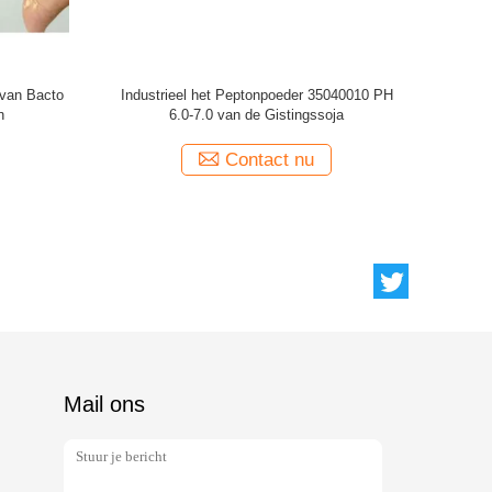
et van GMO
Niet Zoogdier het Poederzuiverheid 93%
Het bacte
Stikstof van het Bronvissenpepton
Contact nu
Mail ons