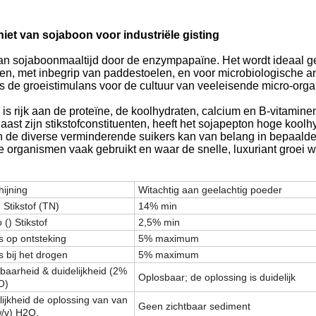
t van sojaboon voor industriële gisting
an sojaboonmaaltijd door de enzympapaïne. Het wordt ideaal ge
men, met inbegrip van paddestoelen, en voor microbiologische
s de groeistimulans voor de cultuur van veeleisende micro-org
is rijk aan de proteïne, de koolhydraten, calcium en B-vitaminen
st zijn stikstofconstituenten, heeft het sojapepton hoge koolh
 de diverse verminderende suikers kan van belang in bepaalde t
 organismen vaak gebruikt en waar de snelle, luxuriant groei wo
hijning
Witachtig aan geelachtig poeder
 Stikstof (TN)
14% min
() Stikstof
2,5% min
s op ontsteking
5% maximum
s bij het drogen
5% maximum
baarheid & duidelijkheid (2%
Oplosbaar; de oplossing is duidelijk
O)
lijkheid de oplossing van van
Geen zichtbaar sediment
/v) H2O.