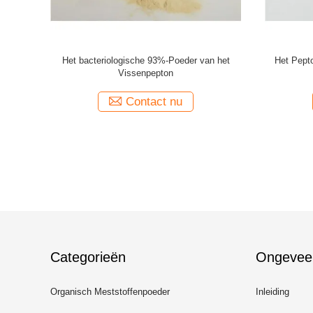
040010 PH
7% amino de Stikstof van het Bron stikstof
Het Pepto
ja
Plantaardig Pepton Organisch Poeder
So
Contact nu
Categorieën
Ongevee
Organisch Meststoffenpoeder
Inleiding