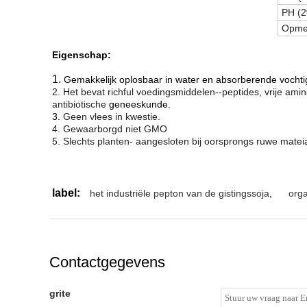
PH (2
Opmer
Eigenschap:
1.
Gemakkelijk oplosbaar in water en absorberende vocht
2. Het bevat richful voedingsmiddelen--peptides, vrije ami
antibiotische
geneeskunde.
3.
Geen vlees in kwestie.
4. Gewaarborgd niet GMO
5. Slechts planten- aangesloten bij oorsprongs ruwe mateia
label:
het industriële pepton van de gistingssoja
,
orga
Contactgegevens
grite