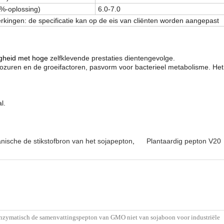
%-oplossing)
6.0-7.0
kingen: de specificatie kan op de eis van cliënten worden aangepast
igheid met hoge
zelfklevende prestaties dientengevolge.
nozuren en de groeifactoren, pasvorm voor bacterieel metabolisme. Het k
l.
nische de stikstofbron van het sojapepton
,
Plantaardig pepton V20