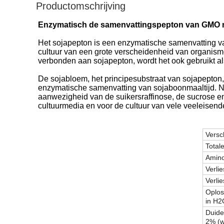
Productomschrijving
Enzymatisch de samenvattingspepton van GMO nie
Het sojapepton is een enzymatische samenvatting v
cultuur van een grote verscheidenheid van organis
verbonden aan sojapepton, wordt het ook gebruikt al
De sojabloem, het principesubstraat van sojapepton, 
enzymatische samenvatting van sojaboonmaaltijd. Naa
aanwezigheid van de suikersraffinose, de sucrose en
cultuurmedia en voor de cultuur van vele veeleisende
Versc
Totale
Amino 
Verlie
Verlie
Oplos
in H2
Duide
2% (w