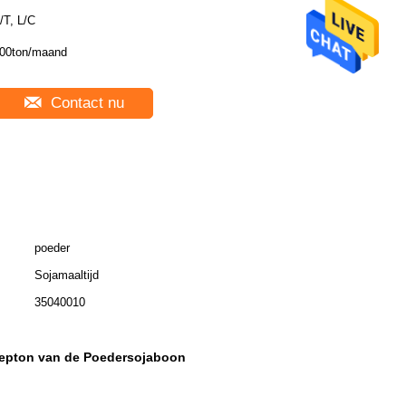
/T, L/C
00ton/maand
Contact nu
poeder
Sojamaaltijd
35040010
Pepton van de Poedersojaboon