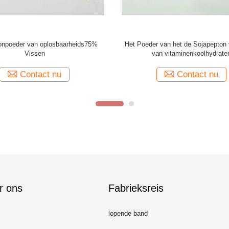
npoeder TN 14% van de vlees Vrij
Geel Plantaardig de Sojapepton ni
ja voor Industriële Gisting
voor Industriële Gisting
Contact nu
Contact nu
r ons
Fabrieksreis
lopende band