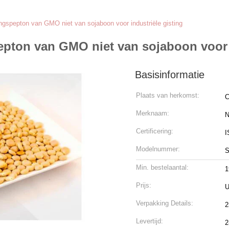
gspepton van GMO niet van sojaboon voor industriële gisting
pton van GMO niet van sojaboon voor i
Basisinformatie
Plaats van herkomst:
C
Merknaam:
N
Certificering:
I
Modelnummer:
S
Min. bestelaantal:
1
Prijs:
U
Verpakking Details:
2
Levertijd:
2