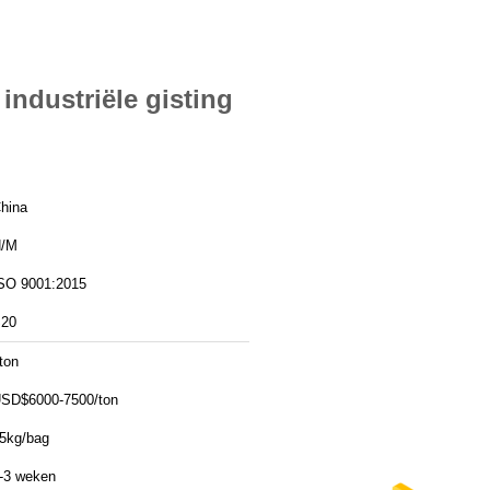
ndustriële gisting
hina
/M
SO 9001:2015
20
ton
SD$6000-7500/ton
5kg/bag
-3 weken