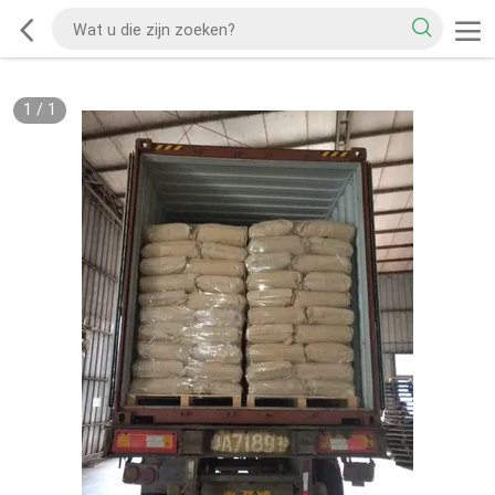
1
/
1