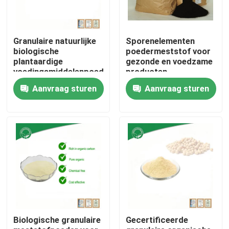
Granulaire natuurlijke
Sporenelementen
biologische
poedermeststof voor
plantaardige
gezonde en voedzame
voedingsmiddelenpoeder
producten
verrijkt de bodem 25
Aanvraag sturen
Aanvraag sturen
kg/zak
Huis
Producten
Biologische granulaire
Gecertificeerde
Ongeveer ons