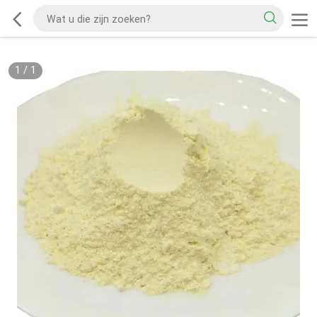
1
/
1