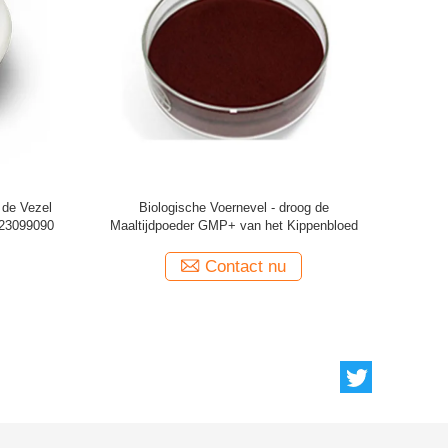
evogelte van de
ISO9001 de Additieven Donker Bruin Dierlijk
itieven 23099090
Eiwit van het bron gevogeltevoer Poeder
 nu
Contact nu