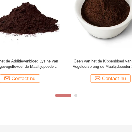
 het het Eiwitconcentraatgevogelte van de
Vogel van het het Bloedg
penoorsprong Poeder van het het Voer het
Oorsprongskip het Voeradd
Verse Bloed
Contact nu
Contact