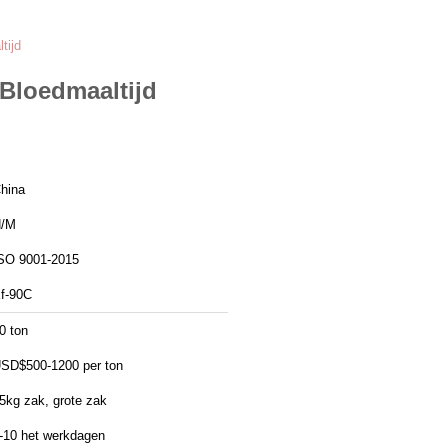
tijd
Bloedmaaltijd
hina
/M
SO 9001-2015
f-90C
0 ton
SD$500-1200 per ton
5kg zak, grote zak
-10 het werkdagen