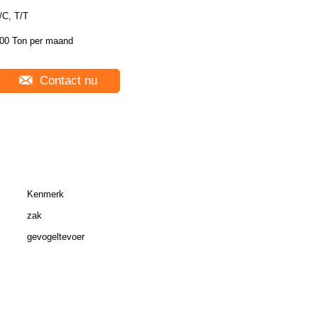
/C, T/T
00 Ton per maand
Contact nu
Kenmerk
zak
gevogeltevoer