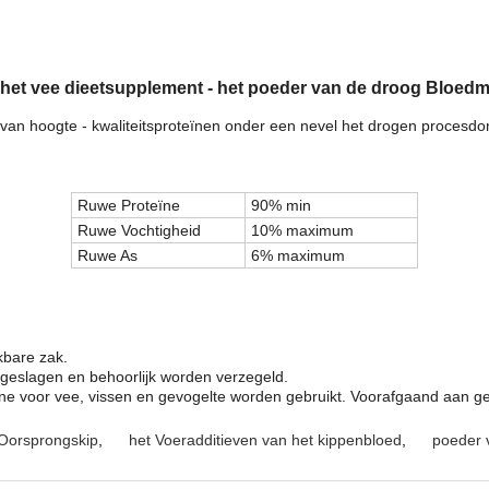
et vee dieetsupplement - het poeder van de droog Bloedma
 van hoogte - kwaliteitsproteïnen onder een nevel het drogen procesd
Ruwe Proteïne
90% min
Ruwe Vochtigheid
10% maximum
Ruwe As
6% maximum
kbare zak.
geslagen en behoorlijk worden verzegeld.
sine voor vee, vissen en gevogelte worden gebruikt. Voorafgaand aan 
 Oorsprongskip
,
het Voeradditieven van het kippenbloed
,
poeder 