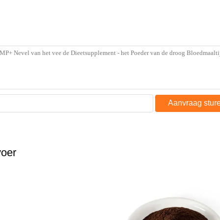
Aanvraag stur
voer