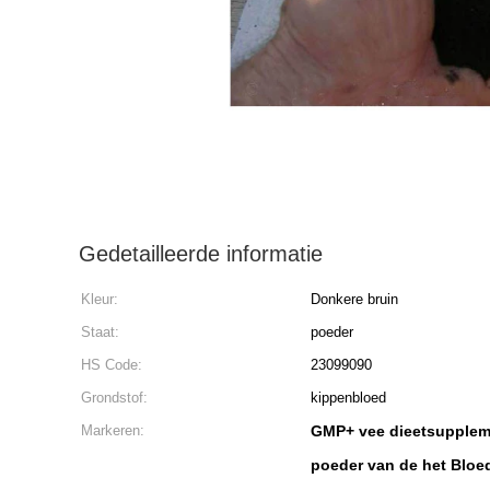
Gedetailleerde informatie
Kleur:
Donkere bruin
Staat:
poeder
HS Code:
23099090
Grondstof:
kippenbloed
Markeren:
GMP+ vee dieetsupplem
poeder van de het Bloe