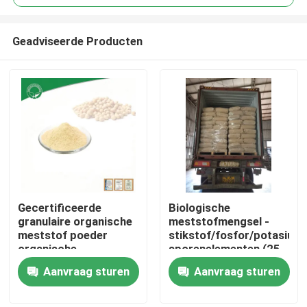
Geadviseerde Producten
Gecertificeerde
Biologische
Thuis
granulaire organische
meststofmengsel -
meststof poeder
stikstof/fosfor/potasium
organische
sporenelementen (25
Over ons
meststofverbinding
kg/zak)
Aanvraag sturen
Aanvraag sturen
voor plantengroei
Contacten