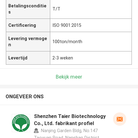
Betalingsconditie
T/T
s
Certificering
ISO 9001:2015
Levering vermoge
100ton/month
n
Levertijd
2-3 weken
Bekijk meer
ONGEVEER ONS
Shenzhen Taier Biotechnology
Co., Ltd. fabrikant profiel
Nanjing Garden Bldg, No.147
Taoyuan Road, Nanshan District,