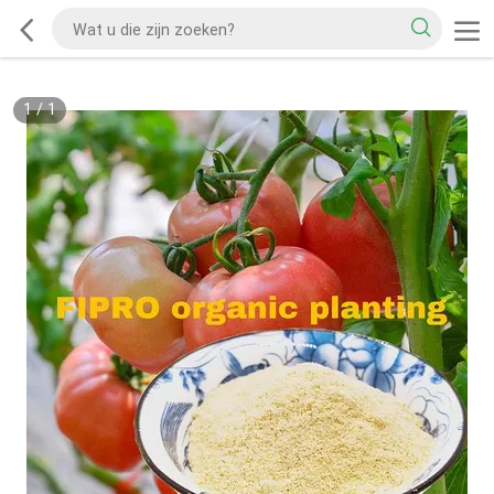
1
/
1